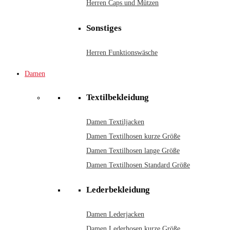
Herren Caps und Mützen
Sonstiges
Herren Funktionswäsche
Damen
Textilbekleidung
Damen Textiljacken
Damen Textilhosen kurze Größe
Damen Textilhosen lange Größe
Damen Textilhosen Standard Größe
Lederbekleidung
Damen Lederjacken
Damen Lederhosen kurze Größe