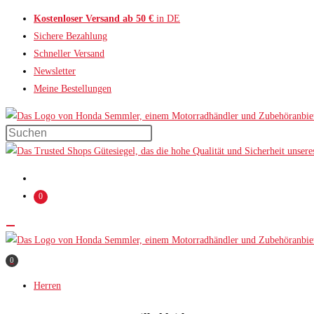
Zum
Kostenloser Versand ab 50 €
in DE
Inhalt
Sichere Bezahlung
springen
Schneller Versand
Newsletter
Meine Bestellungen
Press
Escape
to
close
0
the
search
panel.
0
Herren